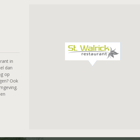
rant in
tel dan
ng op
rgen? Ook
omgeving.
len