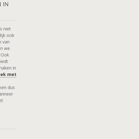
 IN
s niet
ijk ook
n van
en we
. Ook
iedt
maken in
oek met
ken dus
anneer
et