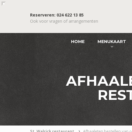
Reserveren: 024 622 13 85
Ook voor vragen of arrangementen
HOME
MENUKAART
AFHAALE
RES
St. Walrick restaurant
Afhaaleten bestellen van o