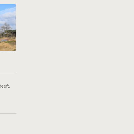
.
n
heeft.