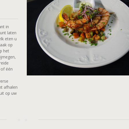
nt in
kunt laten
lk eten u
maak op
p het
Nijmegen,
reide
 of één
verse
nt afhalen
uit op uw