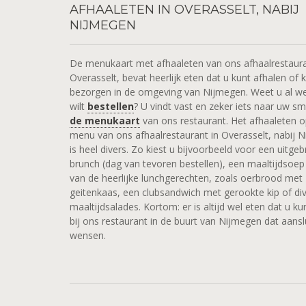
AFHAALETEN IN OVERASSELT, NABIJ
NIJMEGEN
De menukaart met afhaaleten van ons afhaalrestaura
Overasselt, bevat heerlijk eten dat u kunt afhalen of 
bezorgen in de omgeving van Nijmegen. Weet u al we
wilt
bestellen
? U vindt vast en zeker iets naar uw s
de menukaart
van ons restaurant. Het afhaaleten o
menu van ons afhaalrestaurant in Overasselt, nabij 
is heel divers. Zo kiest u bijvoorbeeld voor een uitgeb
brunch (dag van tevoren bestellen), een maaltijdsoep
van de heerlijke lunchgerechten, zoals oerbrood met
geitenkaas, een clubsandwich met gerookte kip of di
maaltijdsalades. Kortom: er is altijd wel eten dat u ku
bij ons restaurant in de buurt van Nijmegen dat aansl
wensen.