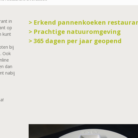
rant in
> Erkend pannenkoeken restaura
rant op
> Prachtige natuuromgeving
n kunt
> 365 dagen per jaar geopend
ten bij
. Ook
nline
ten dan
nt nabij
a!