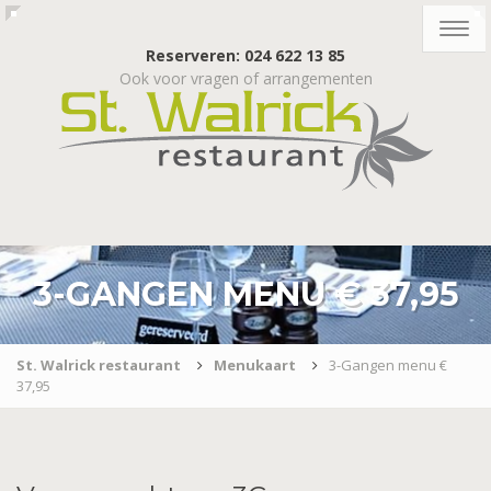
Togg
navig
Reserveren: 024 622 13 85
Ook voor vragen of arrangementen
3-GANGEN MENU € 37,95
St. Walrick restaurant
Menukaart
3-Gangen menu €
37,95