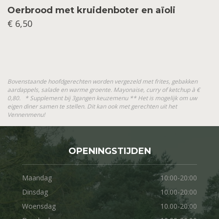
Oerbrood met kruidenboter en aïoli
€ 6,50
Bovenstaande hoofdgerechten worden vergezeld met frites, gebakken
aardappels, salade en warme groente. Mayonaise, curry of ketchup à €
0,80. * Supplement bij 3gangen keuzemenu ** Het is mogelijk om uw
eigen diner samen te stellen. Dit kan ook met gerechten uit het
Vennenmenu!
OPENINGSTIJDEN
Maandag
10:00-20:00
Dinsdag
10.00-20:00
Woensdag
10.00-20:00