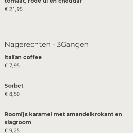
tomaat, rode ui en cheddar
€ 21,95
Nagerechten - 3Gangen
Italian coffee
€ 7,95
Sorbet
€ 8,50
Roomijs karamel met amandelkrokant en
slagroom
€ 9,25