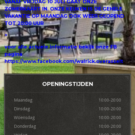
VANAF VRIJDAG 10 JULI GAAT ONZE
ZOMERKAART IN. ONZE KEUKEN IS DE GEHELE
VAKANTIE OP MAANDAG OOK WEER GEOPEND
TOT 20:00 UUR
>
voor alle actuele informatie bekijk onze FB
pagina
https://www.facebook.com/walrick.overasselt
OPENINGSTIJDEN
Maandag
10:00-20:00
Dinsdag
10:00-20:00
Woensdag
10:00-20:00
Donderdag
10:00-20:00
Vrijdag
10:00-20:00