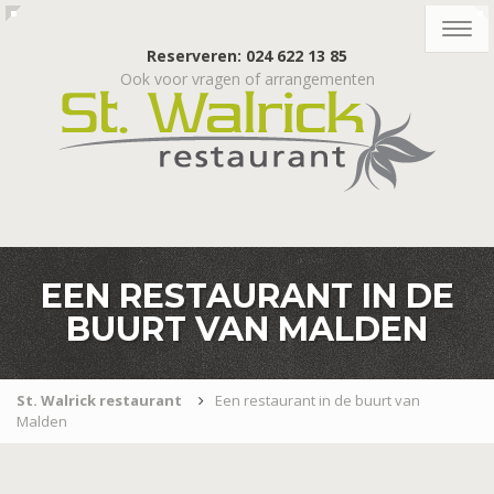
Togg
navig
Reserveren: 024 622 13 85
Ook voor vragen of arrangementen
EEN RESTAURANT IN DE
BUURT VAN MALDEN
St. Walrick restaurant
Een restaurant in de buurt van
Malden