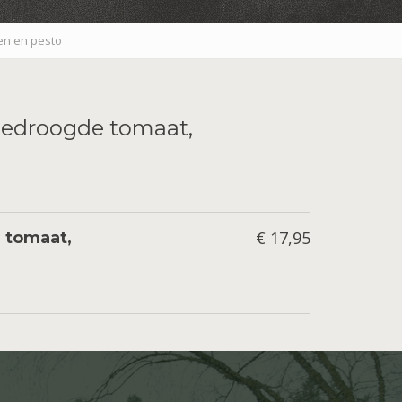
en en pesto
gedroogde tomaat,
€ 17,95
 tomaat,