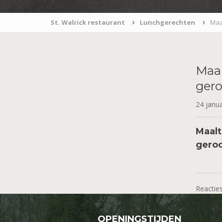
St. Walrick restaurant
Lunchgerechten
Maa
Maal
gero
24 janu
Maalt
geroo
Reacties
OPENINGSTIJDEN