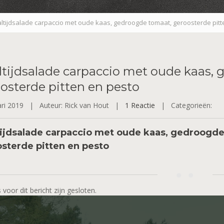
ltijdsalade carpaccio met oude kaas, gedroogde tomaat, geroosterde pitt
tijdsalade
carpaccio met oude kaas, 
osterde pitten en pesto
ari 2019 |
Auteur: Rick van Hout |
1 Reactie
|
Categorieën:
ijdsalade carpaccio met oude kaas, gedroogde
sterde pitten en pesto
 voor dit bericht zijn gesloten.