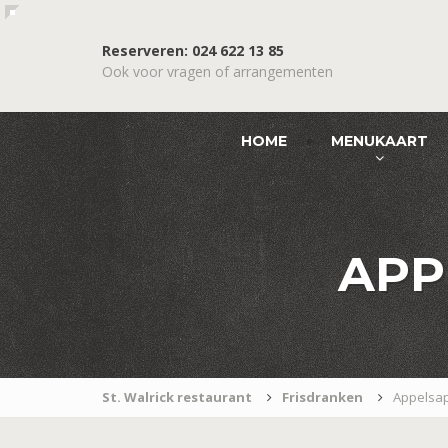
Reserveren: 024 622 13 85
Ook voor vragen of arrangementen
HOME
MENUKAART
APP
St. Walrick restaurant
Frisdranken
Appelsa