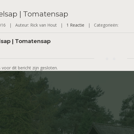
elsap
| Tomatensap
2016 |
Auteur: Rick van Hout |
1 Reactie
|
Categorieën:
sap | Tomatensap
 voor dit bericht zijn gesloten.