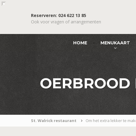
Reserveren: 024 622 13 85
Ook voor vragen of arrangementen
HOME
MENUKAART
OERBROOD 
St. Walrick restaurant
Om het extra lekker te ma