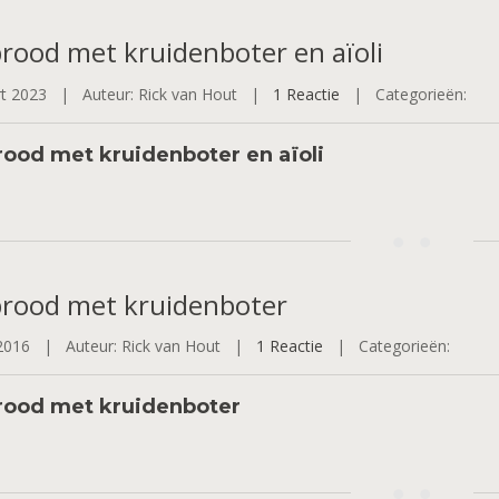
rood
met kruidenboter en aïoli
rt 2023 |
Auteur: Rick van Hout |
1 Reactie
|
Categorieën:
ood met kruidenboter en aïoli
rood
met kruidenboter
 2016 |
Auteur: Rick van Hout |
1 Reactie
|
Categorieën:
rood met kruidenboter