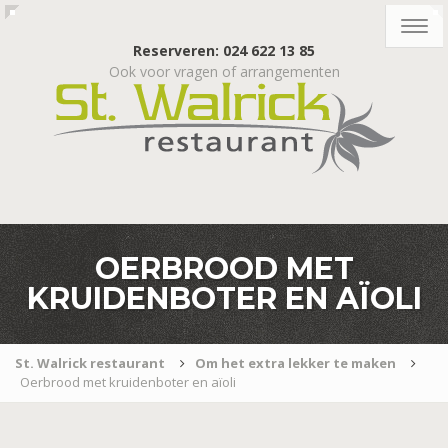
Togg
navig
Reserveren: 024 622 13 85
Ook voor vragen of arrangementen
OERBROOD MET
KRUIDENBOTER EN AÏOLI
St. Walrick restaurant
Om het extra lekker te maken
Oerbrood met kruidenboter en aïoli