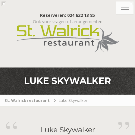
Togg
navig
Reserveren: 024 622 13 85
Ook voor vragen of arrangementen
LUKE SKYWALKER
St. Walrick restaurant
Luke Skywalker
Luke
Skywalker