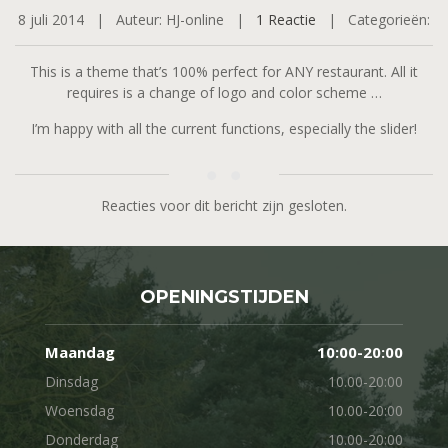
8 juli 2014 |
Auteur: HJ-online |
1 Reactie
|
Categorieën:
This is a theme that’s 100% perfect for ANY restaurant. All it
requires is a change of logo and color scheme …
I’m happy with all the current functions, especially the slider!
Reacties voor dit bericht zijn gesloten.
OPENINGSTIJDEN
Maandag
10:00-20:00
Dinsdag
10.00-20:00
Woensdag
10.00-20:00
Donderdag
10.00-20:00