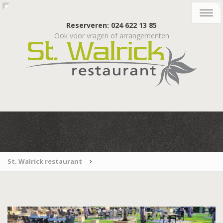
Togg
navig
Reserveren: 024 622 13 85
Ook voor vragen of arrangementen
St. Walrick restaurant