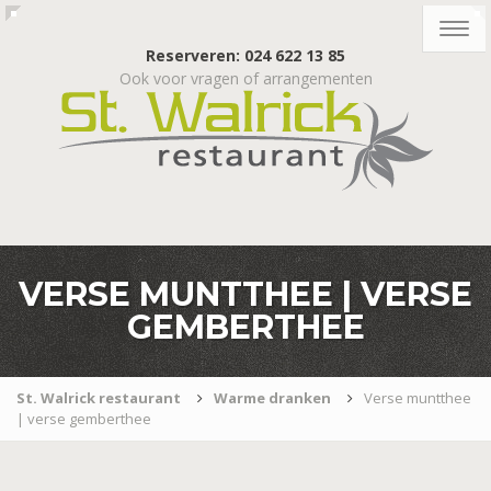
Togg
navig
Reserveren: 024 622 13 85
Ook voor vragen of arrangementen
VERSE MUNTTHEE | VERSE
GEMBERTHEE
St. Walrick restaurant
Warme dranken
Verse muntthee
| verse gemberthee