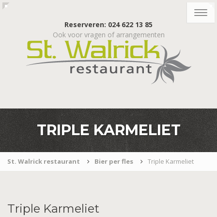
Togg
navig
Reserveren: 024 622 13 85
Ook voor vragen of arrangementen
TRIPLE KARMELIET
St. Walrick restaurant
Bier per fles
Triple Karmeliet
Triple
Karmeliet