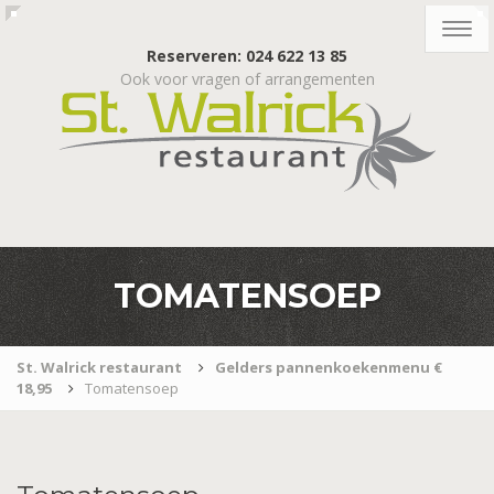
Togg
navig
Reserveren: 024 622 13 85
Ook voor vragen of arrangementen
TOMATENSOEP
St. Walrick restaurant
Gelders pannenkoekenmenu €
18,95
Tomatensoep