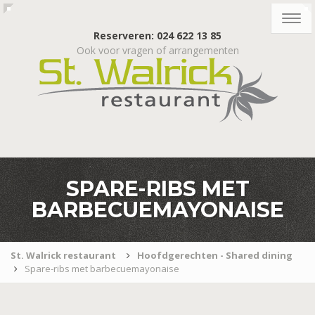
Togg
navig
Reserveren: 024 622 13 85
Ook voor vragen of arrangementen
SPARE-RIBS MET
BARBECUEMAYONAISE
St. Walrick restaurant
Hoofdgerechten - Shared dining
Spare-ribs met barbecuemayonaise