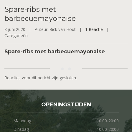
Spare-ribs
met
barbecuemayonaise
8 juni 2020 |
Auteur: Rick van Hout |
1 Reactie
|
Categorieën:
Spare-ribs met barbecuemayonaise
Reacties voor dit bericht zijn gesloten.
OPENINGSTIJDEN
Maandag
10:00-20:00
Dinsdag
10.00-20:00