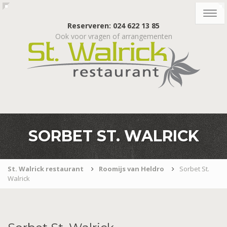
Togg
navig
Reserveren: 024 622 13 85
Ook voor vragen of arrangementen
SORBET ST. WALRICK
St. Walrick restaurant
Roomijs van Heldro
Sorbet St.
Walrick