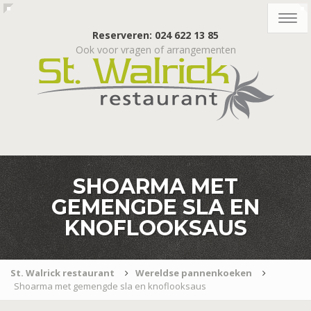
Togg
navig
Reserveren: 024 622 13 85
Ook voor vragen of arrangementen
SHOARMA MET
GEMENGDE SLA EN
KNOFLOOKSAUS
St. Walrick restaurant
Wereldse pannenkoeken
Shoarma met gemengde sla en knoflooksaus