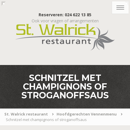
Togg
navig
Reserveren: 024 622 13 85
Ook voor vragen of arrangementen
SCHNITZEL MET
CHAMPIGNONS OF
STROGANOFFSAUS
St. Walrick restaurant
Hoofdgerechten Vennenmenu
Schnitzel met champignons of stroganoffsaus