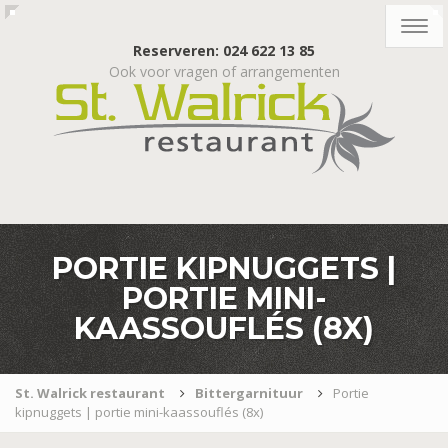
Togg
navig
Reserveren: 024 622 13 85
Ook voor vragen of arrangementen
PORTIE KIPNUGGETS |
PORTIE MINI-
KAASSOUFLÉS (8X)
St. Walrick restaurant
Bittergarnituur
Portie
kipnuggets | portie mini-kaassouflés (8x)