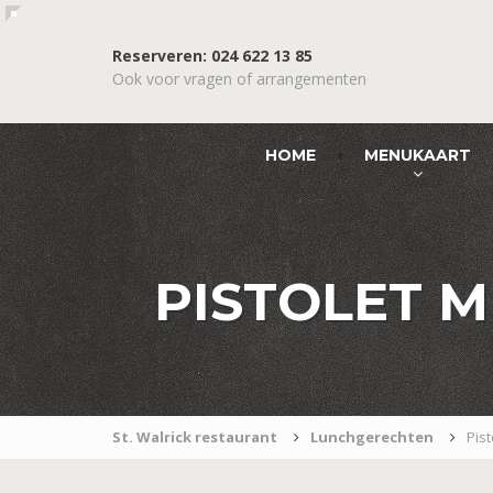
Reserveren: 024 622 13 85
Ook voor vragen of arrangementen
HOME
MENUKAART
PISTOLET M
St. Walrick restaurant
Lunchgerechten
Pis