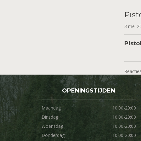
Pist
3 mei 
Pisto
Reacties
OPENINGSTIJDEN
Maandag
10:00-20:00
Dinsdag
10.00-20:00
Woensdag
10.00-20:00
Donderdag
10.00-20:00