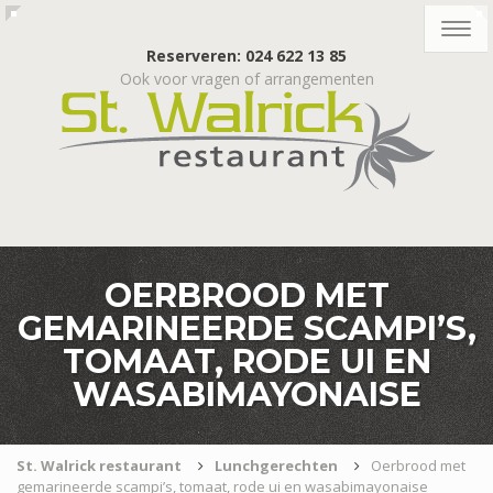
Togg
navig
Reserveren: 024 622 13 85
Ook voor vragen of arrangementen
OERBROOD MET
GEMARINEERDE SCAMPI’S,
TOMAAT, RODE UI EN
WASABIMAYONAISE
St. Walrick restaurant
Lunchgerechten
Oerbrood met
gemarineerde scampi’s, tomaat, rode ui en wasabimayonaise