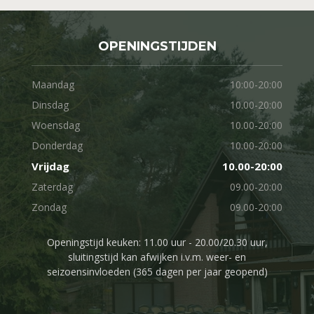
OPENINGSTIJDEN
Maandag
10:00-20:00
Dinsdag
10.00-20:00
Woensdag
10.00-20:00
Donderdag
10.00-20:00
Vrijdag
10.00-20:00
Zaterdag
09.00-20:00
Zondag
09.00-20:00
Openingstijd keuken: 11.00 uur - 20.00/20.30 uur,
sluitingstijd kan afwijken i.v.m. weer- en
seizoensinvloeden (365 dagen per jaar geopend)