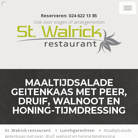
Togg
navig
Reserveren: 024 622 13 85
Ook voor vragen of arrangementen
MAALTIJDSALADE
GEITENKAAS MET PEER,
DRUIF, WALNOOT EN
HONING-TIJMDRESSING
St. Walrick restaurant
Lunchgerechten
Maaltijdsalade
geitenkaas met peer, druif, walnoot en honing-tijmdressing