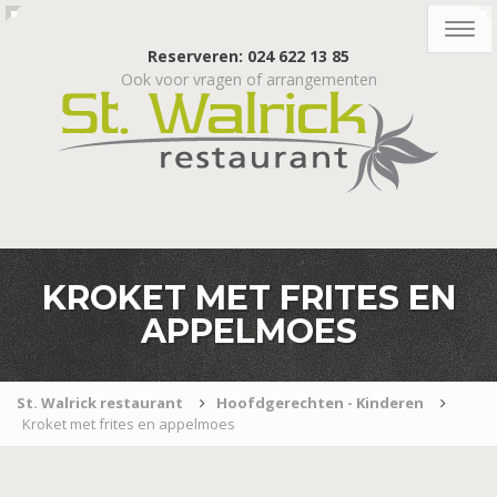
Togg
navig
Reserveren: 024 622 13 85
Ook voor vragen of arrangementen
KROKET MET FRITES EN
APPELMOES
St. Walrick restaurant
Hoofdgerechten - Kinderen
Kroket met frites en appelmoes