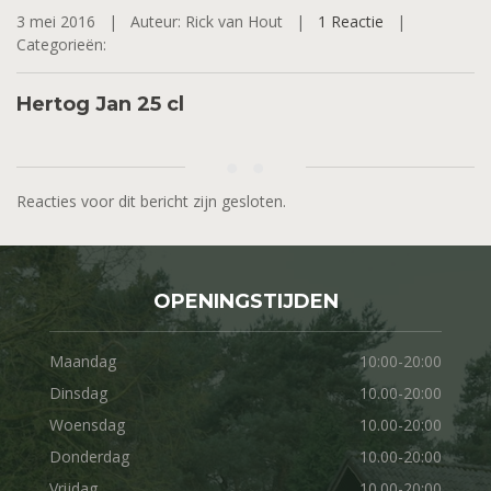
3 mei 2016 |
Auteur: Rick van Hout |
1 Reactie
|
Categorieën:
Hertog Jan 25 cl
Reacties voor dit bericht zijn gesloten.
OPENINGSTIJDEN
Maandag
10:00-20:00
Dinsdag
10.00-20:00
Woensdag
10.00-20:00
Donderdag
10.00-20:00
Vrijdag
10.00-20:00