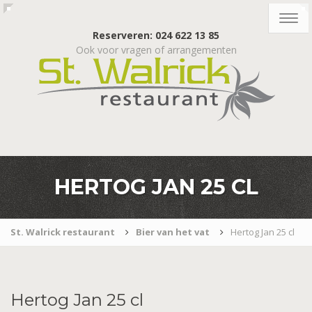
Togg
navig
Reserveren: 024 622 13 85
Ook voor vragen of arrangementen
HERTOG JAN 25 CL
St. Walrick restaurant
Bier van het vat
Hertog Jan 25 cl
Hertog
Jan 25 cl