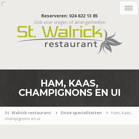
Togg
navig
Reserveren: 024 622 13 85
Ook voor vragen of arrangementen
HAM, KAAS,
CHAMPIGNONS EN UI
St. Walrick restaurant
Onze specialiteiten
Ham, kaas,
champignons en ui