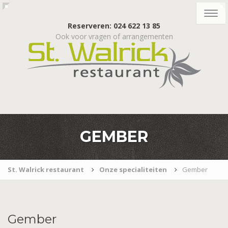
Togg
navig
Reserveren: 024 622 13 85
Ook voor vragen of arrangementen
GEMBER
St. Walrick restaurant
Onze specialiteiten
Gember
Gember