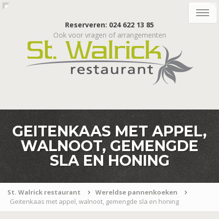
Togg
navig
Reserveren: 024 622 13 85
Ook voor vragen of arrangementen
GEITENKAAS MET APPEL,
WALNOOT, GEMENGDE
SLA EN HONING
St. Walrick restaurant
Wereldse pannenkoeken
Geitenkaas met appel, walnoot, gemengde sla en honing