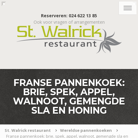
Togg
navig
Reserveren: 024 622 13 85
Ook voor vragen of arrangementen
FRANSE PANNENKOEK:
BRIE, SPEK, APPEL,
WALNOOT, GEMENGDE
SLA EN HONING
St. Walrick restaurant
Wereldse pannenkoeken
Franse pannenkoek: brie, spek, appel, walnoot, gemengde sla en