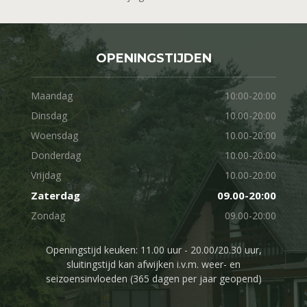
OPENINGSTIJDEN
Maandag
10:00-20:00
Dinsdag
10.00-20:00
Woensdag
10.00-20:00
Donderdag
10.00-20:00
Vrijdag
10.00-20:00
Zaterdag
09.00-20:00
Zondag
09.00-20:00
Openingstijd keuken: 11.00 uur - 20.00/20.30 uur,
sluitingstijd kan afwijken i.v.m. weer- en
seizoensinvloeden (365 dagen per jaar geopend)