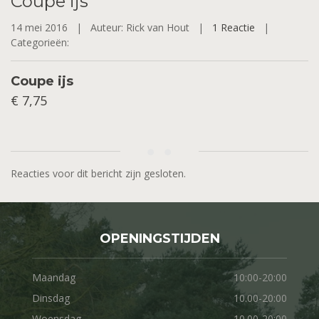
Coupe
ijs
14 mei 2016 |
Auteur: Rick van Hout |
1 Reactie
|
Categorieën:
Coupe ijs
€ 7,75
Reacties voor dit bericht zijn gesloten.
OPENINGSTIJDEN
Maandag
10:00-20:00
Dinsdag
10.00-20:00
Woensdag
10.00-20:00