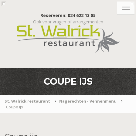
Togg
navig
Reserveren: 024 622 13 85
Ook voor vragen of arrangementen
COUPE IJS
St. Walrick restaurant
Nagerechten - Vennenmenu
Coupe ijs