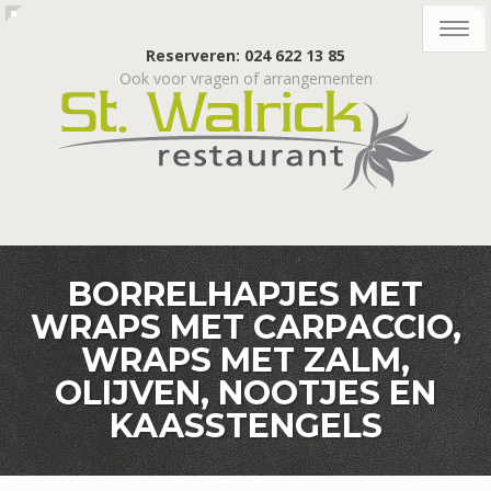
Togg
navig
Reserveren: 024 622 13 85
Ook voor vragen of arrangementen
BORRELHAPJES MET
WRAPS MET CARPACCIO,
WRAPS MET ZALM,
OLIJVEN, NOOTJES EN
KAASSTENGELS