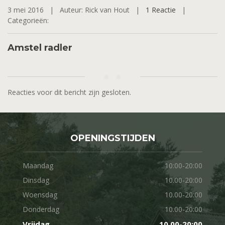
3 mei 2016 |
Auteur: Rick van Hout |
1 Reactie
|
Categorieën:
Amstel radler
Reacties voor dit bericht zijn gesloten.
OPENINGSTIJDEN
Maandag
10:00-20:00
Dinsdag
10.00-20:00
Woensdag
10.00-20:00
Donderdag
10.00-20:00
Vrijdag
10.00-20:00