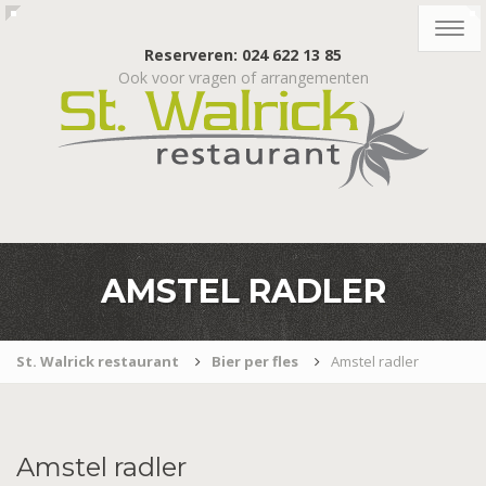
Togg
navig
Reserveren: 024 622 13 85
Ook voor vragen of arrangementen
AMSTEL RADLER
St. Walrick restaurant
Bier per fles
Amstel radler
Amstel
radler