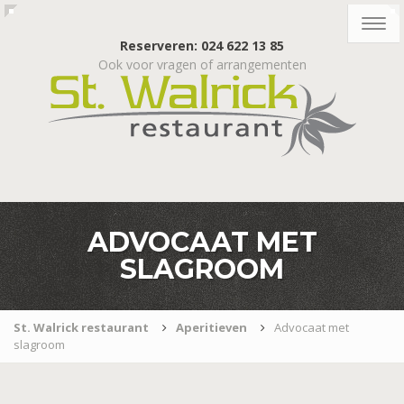
Togg
navig
Reserveren: 024 622 13 85
Ook voor vragen of arrangementen
ADVOCAAT MET
SLAGROOM
St. Walrick restaurant
Aperitieven
Advocaat met
slagroom