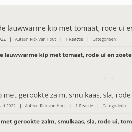
de
lauwwarme kip met tomaat, rode ui en
2022 |
Auteur: Rick van Hout |
1 Reactie
|
Categorieën:
e lauwwarme kip met tomaat, rode ui en zoete
p
met gerookte zalm, smulkaas, sla, rod
uari 2022 |
Auteur: Rick van Hout |
1 Reactie
|
Categorieën:
met gerookte zalm, smulkaas, sla, rode ui, to
le