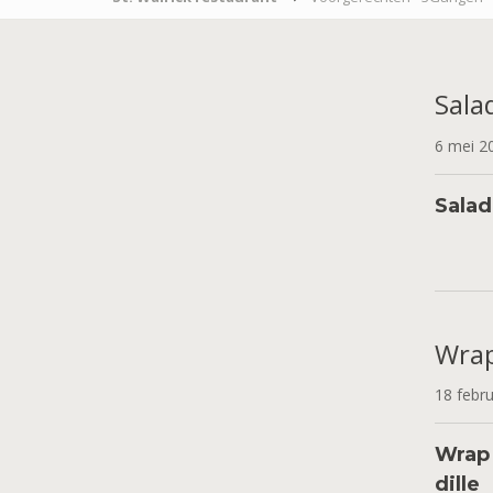
Sala
6 mei 
Salad
Wra
18 febr
Wrap 
dil