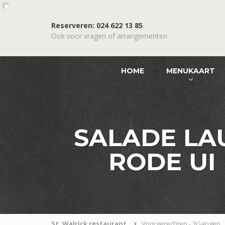
Reserveren: 024 622 13 85
Ook voor vragen of arrangementen
HOME
MENUKAART
SALADE LA
RODE UI
St. Walrick restaurant
Voorgerechten - 3Gangen