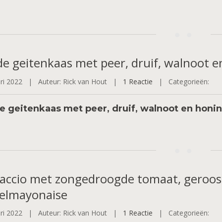
de
geitenkaas met peer, druif, walnoot
ari 2022 |
Auteur: Rick van Hout |
1 Reactie
|
Categorieën:
e geitenkaas met peer, druif, walnoot en hon
accio
met zongedroogde tomaat, geroost
felmayonaise
ari 2022 |
Auteur: Rick van Hout |
1 Reactie
|
Categorieën: