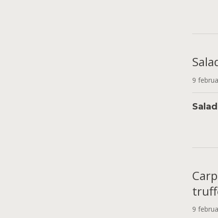
Sala
9 febru
Salad
Carp
truf
9 febru