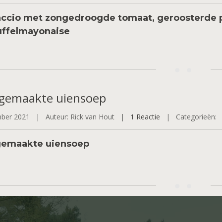
ccio met zongedroogde tomaat, geroosterde p
uffelmayonaise
gemaakte
uiensoep
mber 2021 |
Auteur: Rick van Hout |
1 Reactie
|
Categorieën:
gemaakte uiensoep