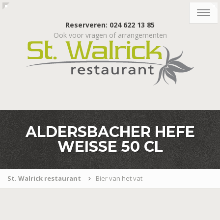
Togg
navig
Reserveren: 024 622 13 85
Ook voor vragen of arrangementen
ALDERSBACHER HEFE
WEISSE 50 CL
St. Walrick restaurant
Bier van het vat