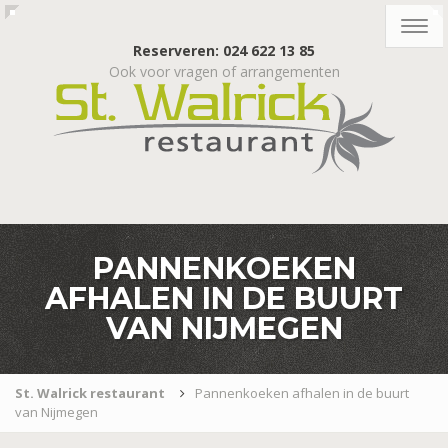
Togg
navig
Reserveren: 024 622 13 85
Ook voor vragen of arrangementen
PANNENKOEKEN
AFHALEN IN DE BUURT
VAN NIJMEGEN
St. Walrick restaurant
Pannenkoeken afhalen in de buurt
van Nijmegen