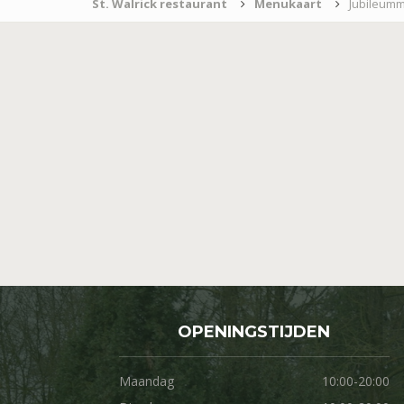
St. Walrick restaurant
Menukaart
Jubileum
OPENINGSTIJDEN
Maandag
10:00-20:00