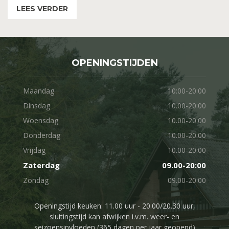
LEES VERDER
OPENINGSTIJDEN
Maandag
10:00-20:00
Dinsdag
10.00-20:00
Woensdag
10.00-20:00
Donderdag
10.00-20:00
Vrijdag
10.00-20:00
Zaterdag
09.00-20:00
Zondag
09.00-20:00
Openingstijd keuken: 11.00 uur - 20.00/20.30 uur,
sluitingstijd kan afwijken i.v.m. weer- en
seizoensinvloeden (365 dagen per jaar geopend)