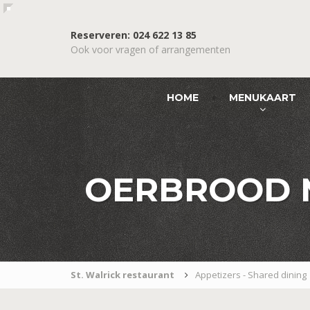
Reserveren: 024 622 13 85
Ook voor vragen of arrangementen
HOME
MENUKAART
OERBROOD M
St. Walrick restaurant
Appetizers - Shared dining